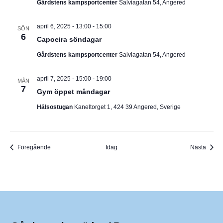
Gårdstens kampsportcenter
Salviagatan 54, Angered
april 6, 2025 - 13:00
-
15:00
SÖN
6
Capoeira söndagar
Gårdstens kampsportcenter
Salviagatan 54, Angered
april 7, 2025 - 15:00
-
19:00
MÅN
7
Gym öppet måndagar
Hälsostugan
Kaneltorget 1, 424 39 Angered, Sverige
Evenemang
Even
Föregående
Idag
Nästa