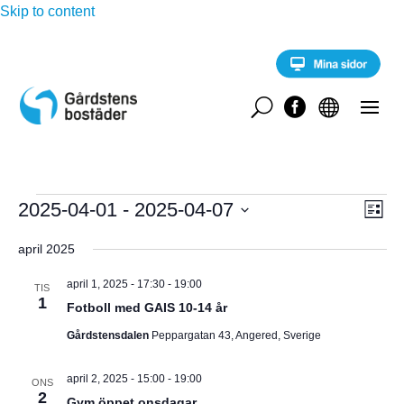
Skip to content
U


Evenemang
E
2025-04-01
 - 
2025-04-07
V
L
v
i
V
e
Y
s
april 2025
n
ä
t
e
-
l
a
m
april 1, 2025 - 17:30
-
19:00
TIS
a
1
j
Fotboll med GAIS 10-14 år
N
n
d
g
Gårdstensdalen
Peppargatan 43, Angered, Sverige
A
a
v
y
t
V
april 2, 2025 - 15:00
-
19:00
n
ONS
u
2
a
Gym öppet onsdagar