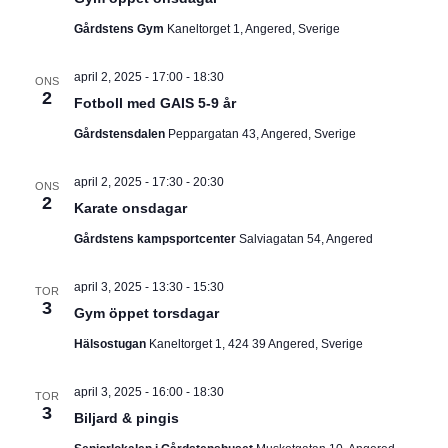
I
v
m
i
Gårdstens Gym
Kaneltorget 1, Angered, Sverige
.
G
g
e
april 2, 2025 - 17:00
-
18:30
E
r
ONS
2
i
Fotboll med GAIS 5-9 år
R
n
Gårdstensdalen
Peppargatan 43, Angered, Sverige
g
I
april 2, 2025 - 17:30
-
20:30
ONS
N
2
Karate onsdagar
G
Gårdstens kampsportcenter
Salviagatan 54, Angered
april 3, 2025 - 13:30
-
15:30
TOR
3
Gym öppet torsdagar
Hälsostugan
Kaneltorget 1, 424 39 Angered, Sverige
april 3, 2025 - 16:00
-
18:30
TOR
3
Biljard & pingis