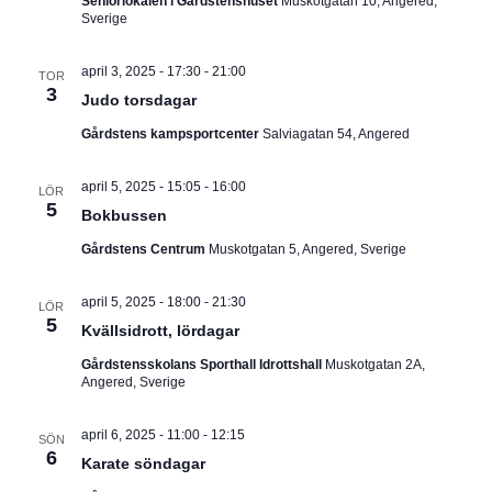
Seniorlokalen i Gårdstenshuset
Muskotgatan 10, Angered,
Sverige
april 3, 2025 - 17:30
-
21:00
TOR
3
Judo torsdagar
Gårdstens kampsportcenter
Salviagatan 54, Angered
april 5, 2025 - 15:05
-
16:00
LÖR
5
Bokbussen
Gårdstens Centrum
Muskotgatan 5, Angered, Sverige
april 5, 2025 - 18:00
-
21:30
LÖR
5
Kvällsidrott, lördagar
Gårdstensskolans Sporthall Idrottshall
Muskotgatan 2A,
Angered, Sverige
april 6, 2025 - 11:00
-
12:15
SÖN
6
Karate söndagar