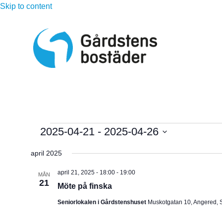
Skip to content
Evenemang
2025-04-21
 - 
2025-04-26
V
april 2025
ä
l
april 21, 2025 - 18:00
-
19:00
MÅN
21
j
Möte på finska
d
Seniorlokalen i Gårdstenshuset
Muskotgatan 10, Angered, 
a
t