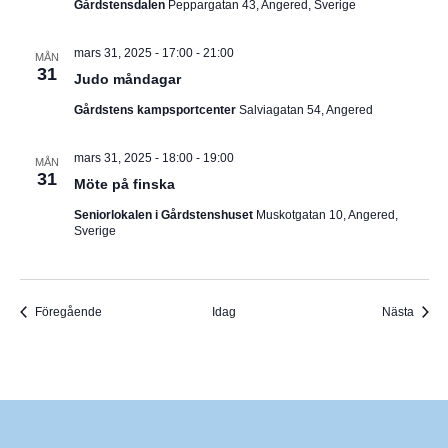
Gårdstensdalen
Peppargatan 43, Angered, Sverige
mars 31, 2025 - 17:00
-
21:00
MÅN
31
Judo måndagar
Gårdstens kampsportcenter
Salviagatan 54, Angered
mars 31, 2025 - 18:00
-
19:00
MÅN
31
Möte på finska
Seniorlokalen i Gårdstenshuset
Muskotgatan 10, Angered,
Sverige
Evenemang
Even
Föregående
Idag
Nästa