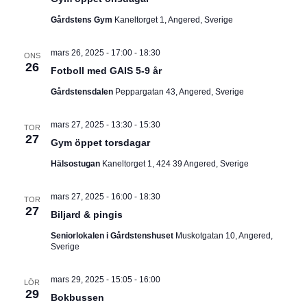
I
v
m
i
Gårdstens Gym
Kaneltorget 1, Angered, Sverige
.
G
g
e
mars 26, 2025 - 17:00
-
18:30
E
r
ONS
26
i
Fotboll med GAIS 5-9 år
R
n
Gårdstensdalen
Peppargatan 43, Angered, Sverige
g
I
mars 27, 2025 - 13:30
-
15:30
TOR
N
27
Gym öppet torsdagar
G
Hälsostugan
Kaneltorget 1, 424 39 Angered, Sverige
mars 27, 2025 - 16:00
-
18:30
TOR
27
Biljard & pingis
Seniorlokalen i Gårdstenshuset
Muskotgatan 10, Angered,
Sverige
mars 29, 2025 - 15:05
-
16:00
LÖR
29
Bokbussen