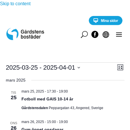
Skip to content
U


Evenemang
E
2025-03-25
 - 
2025-04-01
V
L
v
i
V
e
Y
s
mars 2025
n
ä
t
e
-
l
a
m
mars 25, 2025 - 17:30
-
19:00
TIS
a
25
j
Fotboll med GAIS 10-14 år
N
n
d
g
Gårdstensdalen
Peppargatan 43, Angered, Sverige
A
a
v
y
t
V
mars 26, 2025 - 15:00
-
19:00
n
ONS
u
26
a
Gym öppet onsdagar