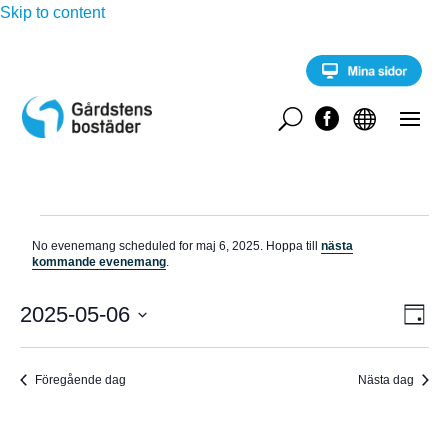
Skip to content
U


Evenemang
No evenemang scheduled for maj 6, 2025. Hoppa till
nästa
för
N
kommande evenemang
.
o
maj
t
E
i
2025-05-06
V
6,
D
v
s
a
V
e
2025
Y
g
n
ä
e
Föregående dag
Nästa dag
-
l
m
a
j
N
n
d