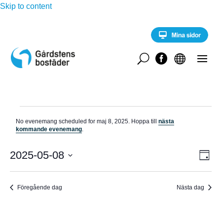
Skip to content
U


Evenemang
No evenemang scheduled for maj 8, 2025. Hoppa till
nästa
för
N
kommande evenemang
.
o
maj
t
E
i
2025-05-08
V
8,
D
v
s
a
V
e
2025
Y
g
n
ä
e
Föregående dag
Nästa dag
-
l
m
a
j
N
n
d