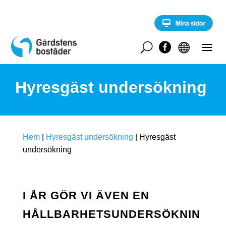
S
k
i
p
t
U


o
c
o
Hyresgäst undersökning
n
t
e
n
t
Hem
|
Hyresgäst undersökning
|
Hyresgäst
undersökning
I ÅR GÖR VI ÄVEN EN
HÅLLBARHETSUNDERSÖKNIN