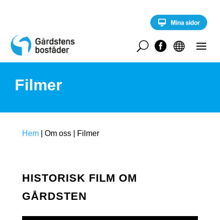
S
k
i
p
t
U


o
c
o
Filmer
n
t
e
n
t
Hem
|
Om oss
|
Filmer
HISTORISK FILM OM
GÅRDSTEN