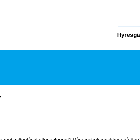
Hyresgä
v
a rent vattenlåset eller avloppet? Våra instruktionsfilmer på You