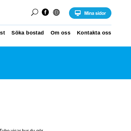
U


st
Söka bostad
Om oss
Kontakta oss
Tube visar hur du gör.