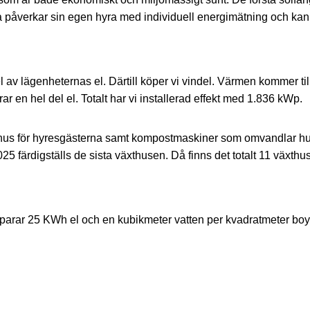
påverkar sin egen hyra med individuell energimätning och kan föl
 av lägenheternas el. Därtill köper vi vindel. Värmen kommer till
ar en hel del el. Totalt har vi installerad effekt med 1.836 kWp.
thus för hyresgästerna samt kompostmaskiner som omvandlar hushå
25 färdigställs de sista växthusen. Då finns det totalt 11 växthu
sparar 25 KWh el och en kubikmeter vatten per kvadratmeter boyt