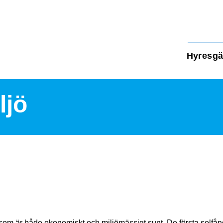
Hyresgä
ljö
e som är både ekonomiskt och miljömässigt sunt. De första solfå