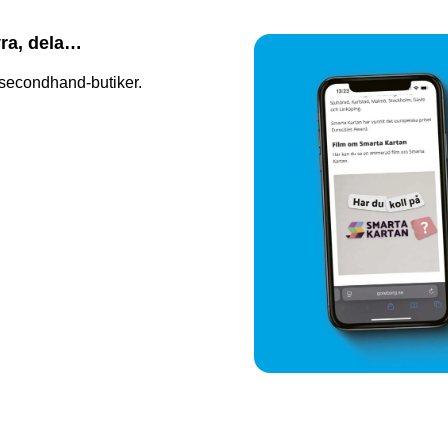
yra, dela…
h secondhand-butiker.