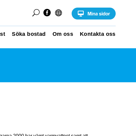
U


st
Söka bostad
Om oss
Kontakta oss
ngarna 2000 har vämt varmvattnet samt att