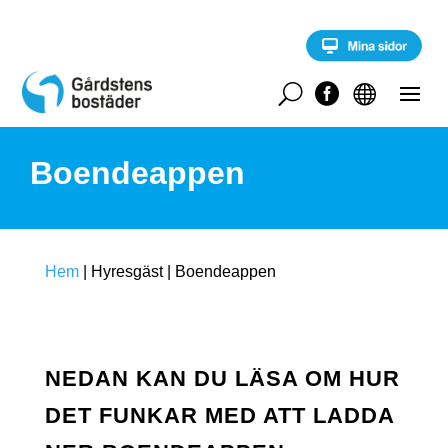
S
k
i
p
t
U


o
c
o
Boendeappen
n
t
e
n
t
Hem
|
Hyresgäst
|
Boendeappen
NEDAN KAN DU LÄSA OM HUR
DET FUNKAR MED ATT LADDA