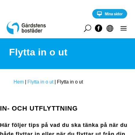
S
k
i
p
t
U


o
c
o
Flytta in o ut
n
t
e
n
t
Hem
|
Flytta in o ut
|
Flytta in o ut
IN- OCH UTFLYTTNING
Här följer tips på vad du ska tänka på när du
både flyttar in eller när du flyttar ut från din