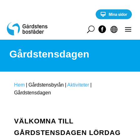
S
k
i
p
t
U


o
c
o
Gårdstensdagen
n
t
e
n
t
Hem
|
Gårdstensbyrån
|
Aktiviteter
|
Gårdstensdagen
VÄLKOMNA TILL
GÅRDSTENSDAGEN LÖRDAG