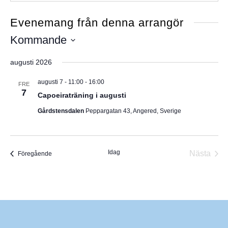
i
t
Evenemang från denna arrangör
e
Kommande
V
augusti 2026
ä
l
augusti 7 - 11:00
-
16:00
FRE
7
j
Capoeiraträning i augusti
d
Gårdstensdalen
Peppargatan 43, Angered, Sverige
a
t
u
Idag
Nästa
Evenemang
Föregående
m
Evene
.