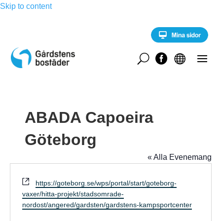
Skip to content
U


ABADA Capoeira
Göteborg
« Alla Evenemang
W
https://goteborg.se/wps/portal/start/goteborg-
e
vaxer/hitta-projekt/stadsomrade-
b
nordost/angered/gardsten/gardstens-kampsportcenter
s