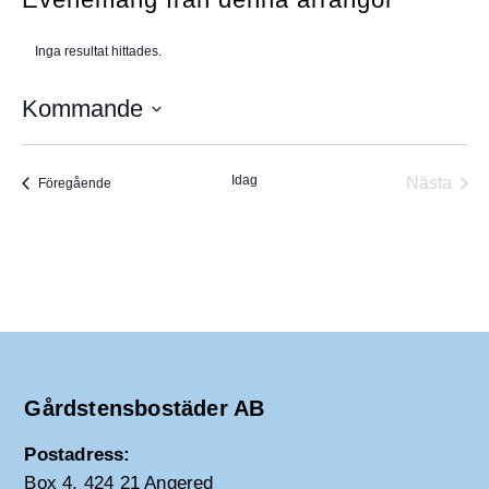
e
Inga resultat hittades.
N
o
t
Kommande
i
s
V
ä
Idag
Nästa
Evenemang
Föregående
l
Evene
j
d
a
t
u
m
.
Gårdstensbostäder AB
Postadress:
Box 4, 424 21 Angered