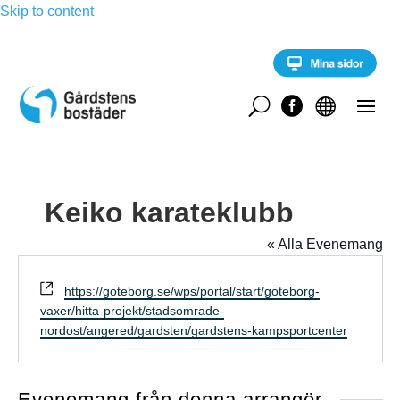
Skip to content
U


Keiko karateklubb
« Alla Evenemang
W
https://goteborg.se/wps/portal/start/goteborg-
e
vaxer/hitta-projekt/stadsomrade-
b
nordost/angered/gardsten/gardstens-kampsportcenter
s
i
t
Evenemang från denna arrangör