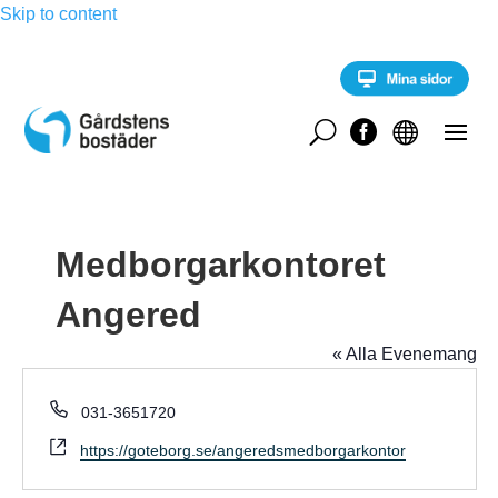
Skip to content
U


Medborgarkontoret
Angered
« Alla Evenemang
T
031-3651720
e
W
https://goteborg.se/angeredsmedborgarkontor
l
e
e
b