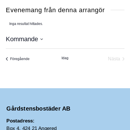
f
s
o
Evenemang från denna arrangör
i
n
t
n
Inga resultat hittades.
e
N
u
o
m
t
Kommande
i
m
s
e
V
r
ä
Idag
Nästa
Evenemang
Föregående
l
Evene
j
d
a
t
u
m
Gårdstensbostäder AB
.
Postadress:
Box 4, 424 21 Angered