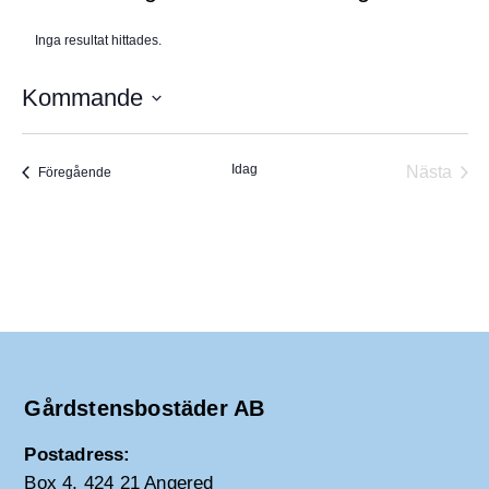
n
t
n
Inga resultat hittades.
e
N
u
o
m
t
Kommande
i
m
s
e
V
r
ä
Idag
Nästa
Evenemang
Föregående
l
Evene
j
d
a
t
u
m
.
Gårdstensbostäder AB
Postadress:
Box 4, 424 21 Angered