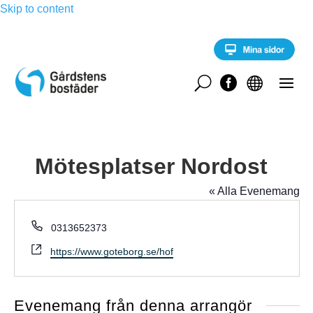
Skip to content
U


Mötesplatser Nordost
« Alla Evenemang
T
0313652373
e
W
https://www.goteborg.se/hof
l
e
e
b
f
s
o
Evenemang från denna arrangör
i