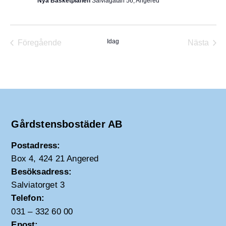
Nya Basketplanen
Salviagatan 56, Angered
Idag
Föregående
Nästa
Evenemang
Evene
Gårdstensbostäder AB
Postadress:
Box 4, 424 21 Angered
Besöksadress:
Salviatorget 3
Telefon:
031 – 332 60 00
Epost: