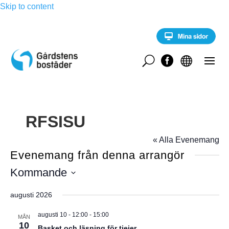
Skip to content
U


RFSISU
« Alla Evenemang
Evenemang från denna arrangör
Kommande
V
augusti 2026
ä
l
augusti 10 - 12:00
-
15:00
MÅN
10
j
Basket och läsning för tjejer