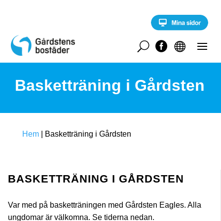
S
k
i
p
t
U


o
c
o
Basketträning i Gårdsten
n
t
e
n
t
Hem
|
Basketträning i Gårdsten
BASKETTRÄNING I GÅRDSTEN
Var med på basketträningen med Gårdsten Eagles. Alla
ungdomar är välkomna. Se tiderna nedan.