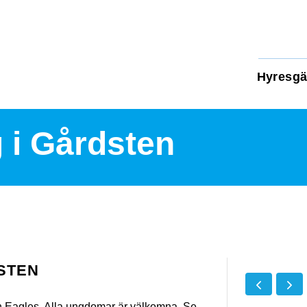
Hyresgä
 i Gårdsten
STEN
 Eagles. Alla ungdomar är välkomna. Se