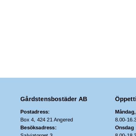
Gårdstensbostäder AB
Öppett
Postadress:
Måndag, 
Box 4, 424 21 Angered
8.00-16.
Besöksadress:
Onsdag
Salviatorget 3
8.00-18.