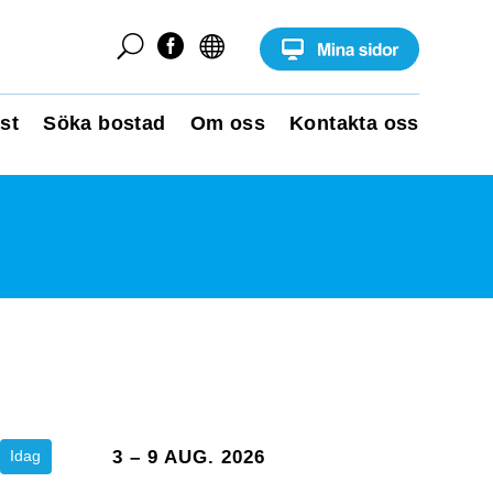
U


st
Söka bostad
Om oss
Kontakta oss
Idag
3 – 9 AUG. 2026