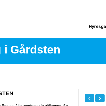
Hyresgä
 i Gårdsten
STEN
 Eagles. Alla ungdomar är välkomna. Se