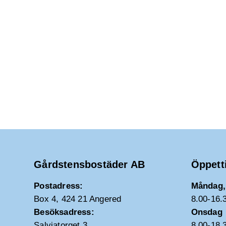
Gårdstensbostäder AB
Öppett
Postadress:
Måndag, 
Box 4, 424 21 Angered
8.00-16.
Besöksadress:
Onsdag
Salviatorget 3
8.00-18.