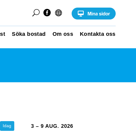
U


st
Söka bostad
Om oss
Kontakta oss
Idag
3 – 9 AUG. 2026