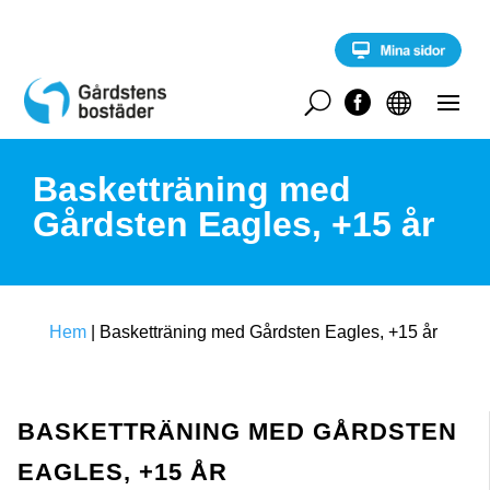
S
k
i
p
t
U


o
c
o
Basketträning med
n
t
Gårdsten Eagles, +15 år
e
n
t
Hem
|
Basketträning med Gårdsten Eagles, +15 år
BASKETTRÄNING MED GÅRDSTEN
EAGLES, +15 ÅR