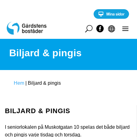
S
k
i
p
t
U


o
c
o
Biljard & pingis
n
t
e
n
t
Hem
|
Biljard & pingis
BILJARD & PINGIS
I seniorlokalen på Muskotgatan 10 spelas det både biljard
och pingis varje tisdag och torsdag.