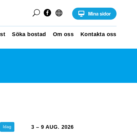
U


st
Söka bostad
Om oss
Kontakta oss
Idag
3 – 9 AUG. 2026