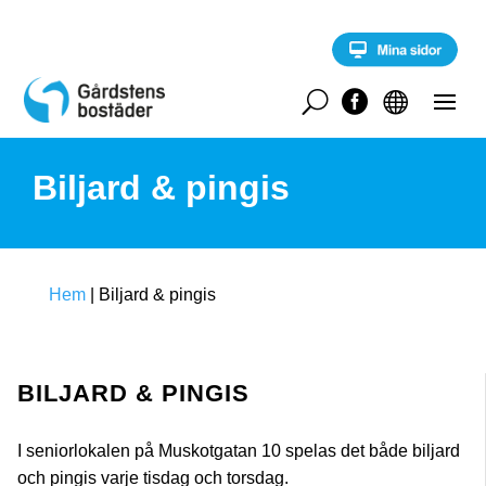
S
k
i
p
t
U


o
c
o
Biljard & pingis
n
t
e
n
t
Hem
|
Biljard & pingis
BILJARD & PINGIS
I seniorlokalen på Muskotgatan 10 spelas det både biljard
och pingis varje tisdag och torsdag.