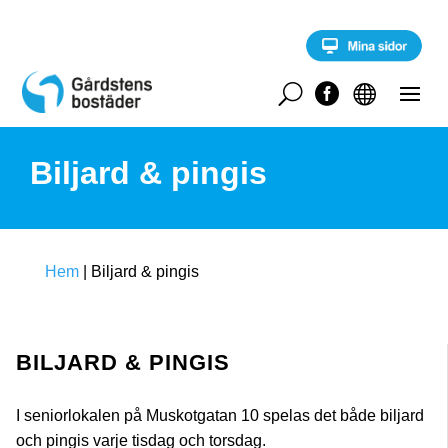
S
k
i
p
t
U


o
c
o
Biljard & pingis
n
t
e
n
t
Hem
|
Biljard & pingis
BILJARD & PINGIS
I seniorlokalen på Muskotgatan 10 spelas det både biljard
och pingis varje tisdag och torsdag.