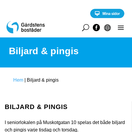
S
k
i
p
t
U


o
c
o
Biljard & pingis
n
t
e
n
t
Hem
|
Biljard & pingis
BILJARD & PINGIS
I seniorlokalen på Muskotgatan 10 spelas det både biljard
och pingis varje tisdag och torsdag.