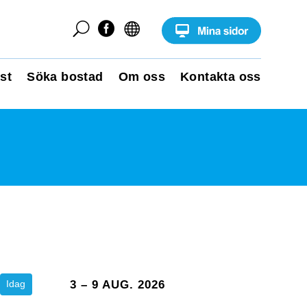
U


st
Söka bostad
Om oss
Kontakta oss
Idag
3 – 9 AUG. 2026