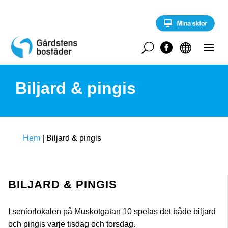
S
k
i
p
t
U


o
c
o
Biljard & pingis
n
t
e
n
t
Hem
|
Biljard & pingis
BILJARD & PINGIS
I seniorlokalen på Muskotgatan 10 spelas det både biljard
och pingis varje tisdag och torsdag.