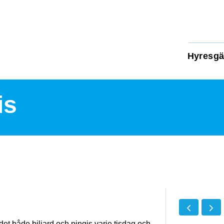
Hyresgä
is
et både biljard och pingis varje tisdag och