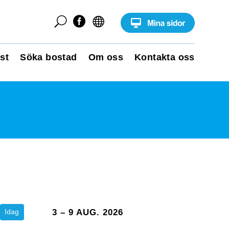
U


st
Söka bostad
Om oss
Kontakta oss
Idag
3 – 9 AUG. 2026