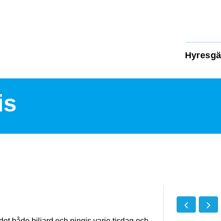
Hyresgä
is
et både biljard och pingis varje tisdag och