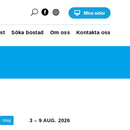
U


st
Söka bostad
Om oss
Kontakta oss
Idag
3 – 9 AUG. 2026