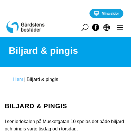
S
k
i
p
t
U


o
c
o
Biljard & pingis
n
t
e
n
t
Hem
|
Biljard & pingis
BILJARD & PINGIS
I seniorlokalen på Muskotgatan 10 spelas det både biljard
och pingis varje tisdag och torsdag.