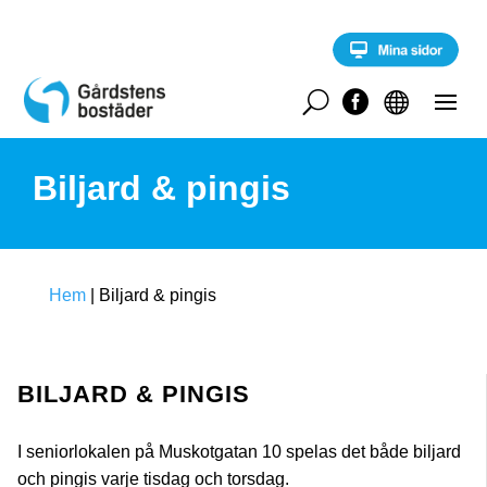
S
k
i
p
t
U


o
c
o
Biljard & pingis
n
t
e
n
t
Hem
|
Biljard & pingis
BILJARD & PINGIS
I seniorlokalen på Muskotgatan 10 spelas det både biljard
och pingis varje tisdag och torsdag.