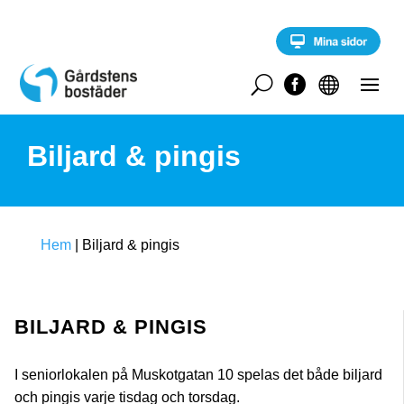
S
k
i
p
t
U


o
c
o
Biljard & pingis
n
t
e
n
t
Hem
|
Biljard & pingis
BILJARD & PINGIS
I seniorlokalen på Muskotgatan 10 spelas det både biljard
och pingis varje tisdag och torsdag.