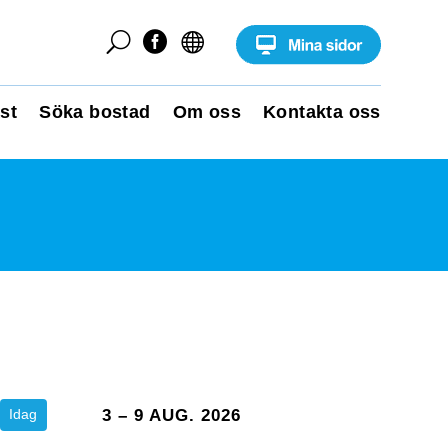
U


st
Söka bostad
Om oss
Kontakta oss
Idag
3 – 9 AUG. 2026