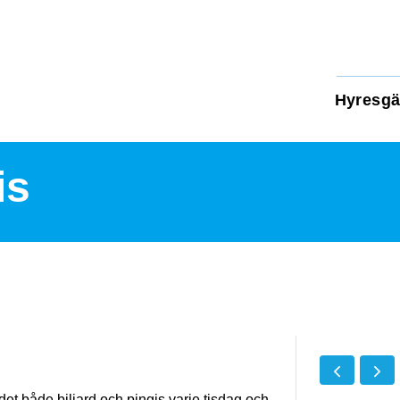
Hyresgä
is
et både biljard och pingis varje tisdag och