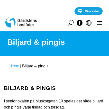
S
k
i
p
t
U


o
c
o
Biljard & pingis
n
t
e
n
t
Hem
|
Biljard & pingis
BILJARD & PINGIS
I seniorlokalen på Muskotgatan 10 spelas det både biljard
och pingis varje tisdag och torsdag.