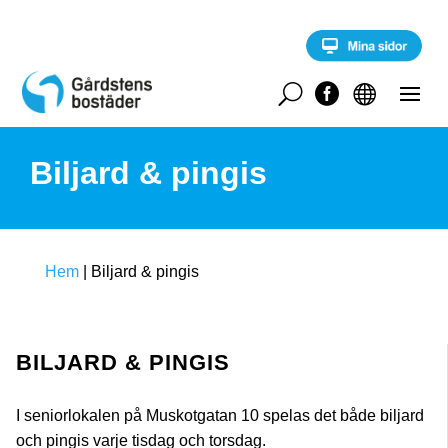
S
k
i
p
t
U


o
c
o
Biljard & pingis
n
t
e
n
t
Hem
|
Biljard & pingis
BILJARD & PINGIS
I seniorlokalen på Muskotgatan 10 spelas det både biljard
och pingis varje tisdag och torsdag.