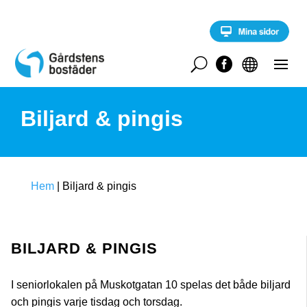
S
k
i
p
t
U


o
c
o
Biljard & pingis
n
t
e
n
t
Hem
|
Biljard & pingis
BILJARD & PINGIS
I seniorlokalen på Muskotgatan 10 spelas det både biljard
och pingis varje tisdag och torsdag.