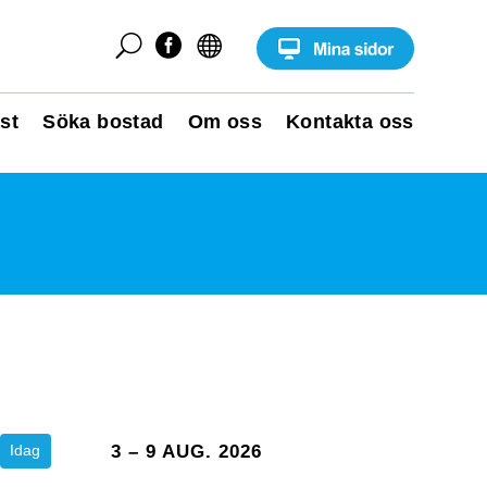
U


st
Söka bostad
Om oss
Kontakta oss
Idag
3 – 9 AUG. 2026