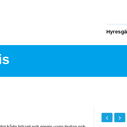
Hyresgä
is
et både biljard och pingis varje tisdag och