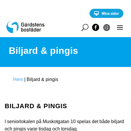
S
k
i
p
t
U


o
c
o
Biljard & pingis
n
t
e
n
t
Hem
|
Biljard & pingis
BILJARD & PINGIS
I seniorlokalen på Muskotgatan 10 spelas det både biljard
och pingis varje tisdag och torsdag.