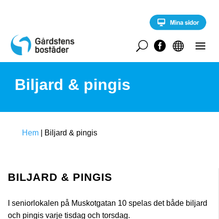
S
k
i
p
t
U


o
c
o
Biljard & pingis
n
t
e
n
t
Hem
|
Biljard & pingis
BILJARD & PINGIS
I seniorlokalen på Muskotgatan 10 spelas det både biljard
och pingis varje tisdag och torsdag.