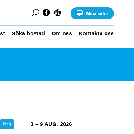
U


st
Söka bostad
Om oss
Kontakta oss
Idag
3 – 9 AUG. 2026