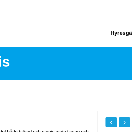
Hyresgä
is
et både biljard och pingis varje tisdag och