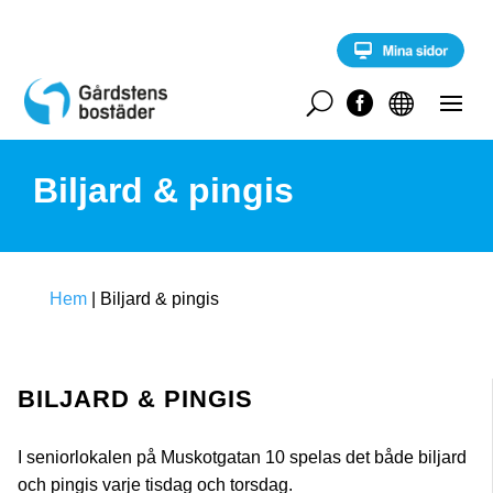
S
k
i
p
t
U


o
c
o
Biljard & pingis
n
t
e
n
t
Hem
|
Biljard & pingis
BILJARD & PINGIS
I seniorlokalen på Muskotgatan 10 spelas det både biljard
och pingis varje tisdag och torsdag.