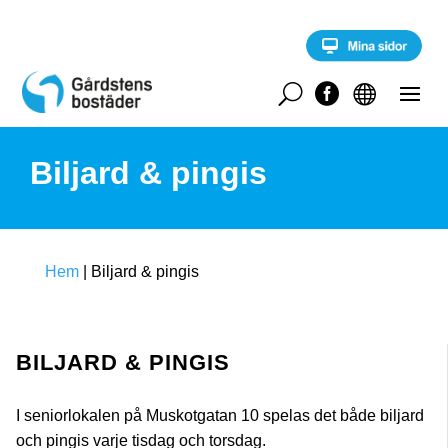
S
k
i
p
t
U


o
c
o
Biljard & pingis
n
t
e
n
t
Hem
|
Biljard & pingis
BILJARD & PINGIS
I seniorlokalen på Muskotgatan 10 spelas det både biljard
och pingis varje tisdag och torsdag.