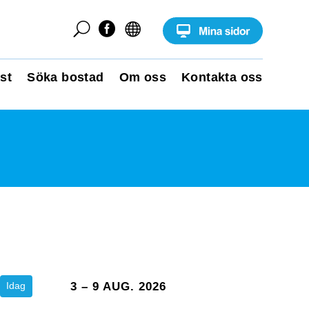
U


st
Söka bostad
Om oss
Kontakta oss
Idag
3 – 9 AUG. 2026