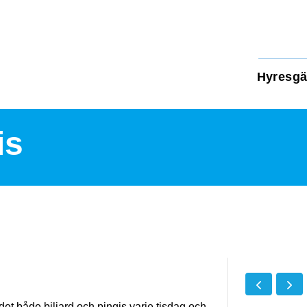
Hyresgä
is
et både biljard och pingis varje tisdag och