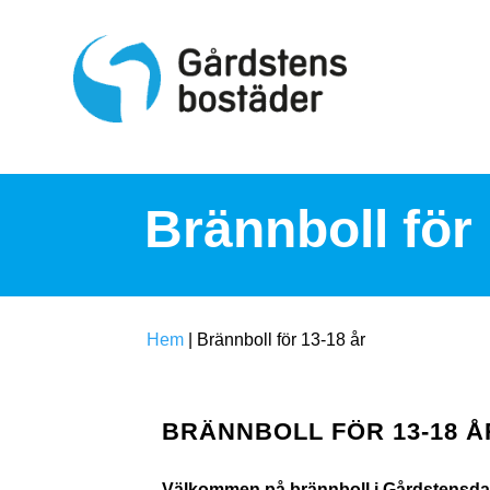
S
k
i
p
t
o
c
o
n
t
Brännboll för 
e
n
t
Hem
|
Brännboll för 13-18 år
BRÄNNBOLL FÖR 13-18 Å
Välkommen på brännboll i Gårdstensdale