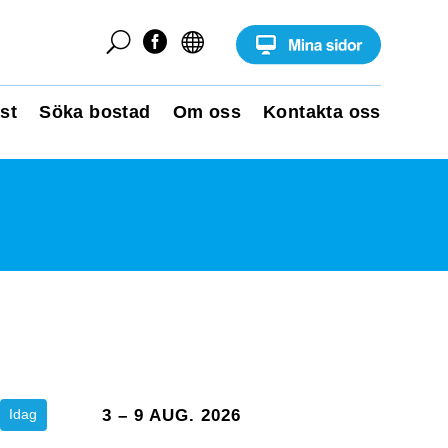
U


st
Söka bostad
Om oss
Kontakta oss
Idag
3 – 9 AUG. 2026