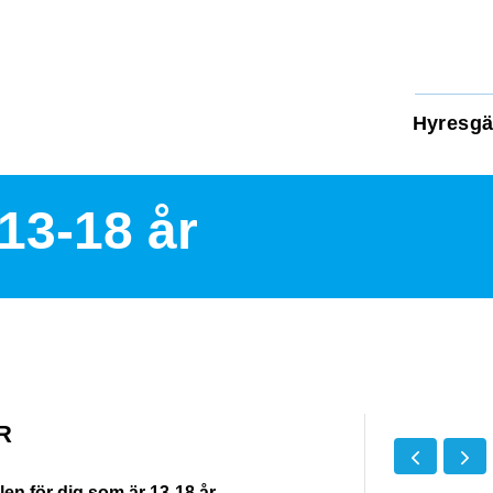
Hyresgä
13-18 år
R
n för dig som är 13-18 år.