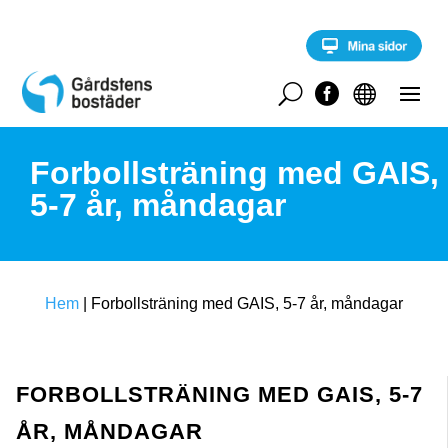
S
k
i
p
t
U


o
c
o
Forbollsträning med GAIS,
n
t
5-7 år, måndagar
e
n
t
Hem
|
Forbollsträning med GAIS, 5-7 år, måndagar
FORBOLLSTRÄNING MED GAIS, 5-7
ÅR, MÅNDAGAR