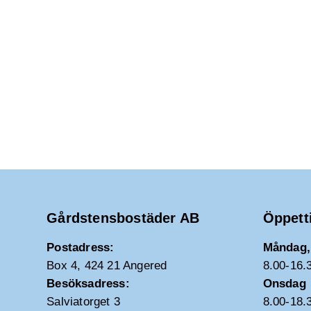
Gårdstensbostäder AB
Öppett
Postadress:
Måndag, 
Box 4, 424 21 Angered
8.00-16.
Besöksadress:
Onsdag
Salviatorget 3
8.00-18.