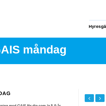
Hyresgä
GAIS måndag
DAG
äning med GAIS för dig som är 5-9 år.