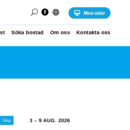
U


st
Söka bostad
Om oss
Kontakta oss
Idag
3 – 9 AUG. 2026