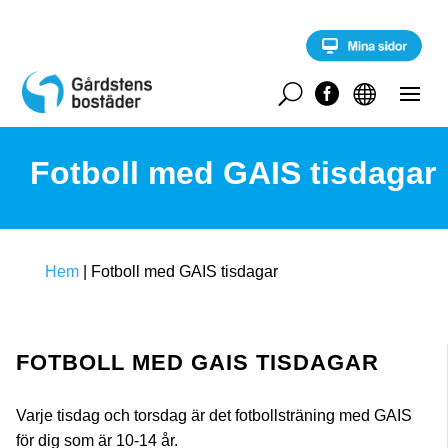
S
k
i
p
t
U


o
c
o
Fotboll med GAIS tisdagar
n
t
e
n
t
Hem
|
Fotboll med GAIS tisdagar
FOTBOLL MED GAIS TISDAGAR
Varje tisdag och torsdag är det fotbollsträning med GAIS
för dig som är 10-14 år.