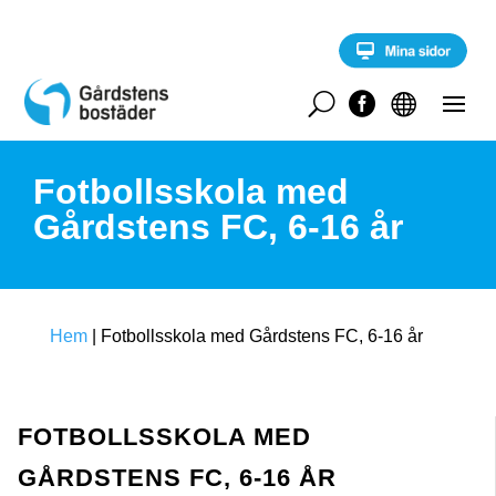
S
k
i
p
t
U


o
c
o
Fotbollsskola med
n
t
Gårdstens FC, 6-16 år
e
n
t
Hem
|
Fotbollsskola med Gårdstens FC, 6-16 år
FOTBOLLSSKOLA MED
GÅRDSTENS FC, 6-16 ÅR