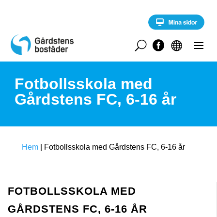
S
k
i
p
t
U


o
c
o
Fotbollsskola med
n
t
Gårdstens FC, 6-16 år
e
n
t
Hem
|
Fotbollsskola med Gårdstens FC, 6-16 år
FOTBOLLSSKOLA MED
GÅRDSTENS FC, 6-16 ÅR